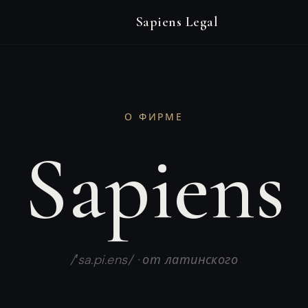
Sapiens Legal
О ФИРМЕ
Sapiens
/ˈsa.pi.ens/ · от латинского