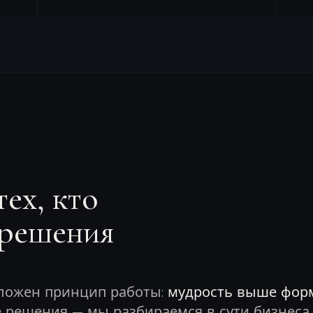
ех, кто
 решения
ложен принцип работы:
мудрость выше фор
решения — мы разбираемся в сути бизнеса 