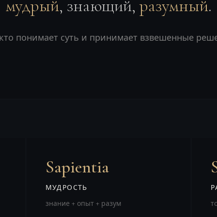
мудрый
, знающий,
разумный
.
 кто понимает суть и принимает взвешенные реш
Sapientia
МУДРОСТЬ
Р
знание + опыт + разум
т